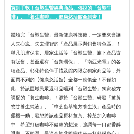
買到手軟！台塑生醫經典商品、傳說的「台塑牛
排」、「養生咖啡」，健康悠活館全到齊！
體驗完「台塑生醫」最新健康科技後，一定要來會讓
人失心瘋、失去理智的「產品展示與銷售特色區」！
舉凡肌膚保養、居家生活等「台塑生醫」旗下產品皆
有販售，甚至還有「台朔環保」、「南亞光電」的各
項產品、彰化特色伴手禮及館內限定獨家商品等，外
面買不到的【健康悠活館】全都一應俱全！不僅如
此，於該區域民眾還可品嚐到「台塑生醫」獨家秘方
調配的「養生咖啡」！源於「台塑生醫」研發「薑黃
悠甘養生純液」、「樟芝蟲草複方養生液」產品時的
靈機一動，發想將該產品原料薑黃、樟芝加入咖啡
中，希望打破咖啡不健康的想法，強調每一口都香醇
滑順、不酸澀，最適合於參觀完後來一杯舒緩身心；