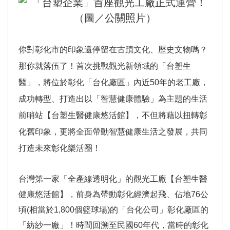
你對彰化市的印象還停留在古蹟文化、歷史文物嗎？
那你就落伍了！首次挑戰觀光新領域的「台塑生
醫」，將位於彰化「台化廠區」內近50年的老工廠，
成功轉型、打造出以「智慧健康體驗」為主題的生活
前哨站【台塑生醫健康悠活館】，不但將藉以扭轉彰
化舊印象，更將全面帶動智慧健康生活之發展，共同
打造未來彰化樂活圈！
台灣第一家「全產線透明化」的觀光工廠【台塑生醫
健康悠活館】，前身為帶動彰化經濟起飛、佔地76公
頃(相當於1,800個籃球場)的「台化公司」彰化廠區的
「紡紗一廠」！時間回溯至民國60年代，當時的彰化