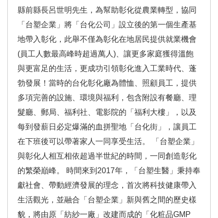
縣前縣長呂世明先生，為幫助彰化從農業轉型，協同
「台塑企業」將「台化公司」設立後的第一個生產基
地帶入彰化，此舉不僅為彰化在地居民提供就業機會
(員工人數最高峰時超過萬人)、讓更多家庭獲得溫飽
與更富足的生活，更成功引領彰化進入工業時代、蓬
勃發展！當時的台化彰化廠為體恤、照顧員工，提供
多項完善的設施、環境與福利，包含附設有餐廳、理
髮廳、郵局、福利社、電影院的「福利大樓」，以及
每到發薪日必定爆滿的血拼聖地「台化街」，讓員工
在下班後可以帶著家人一同享受生活。 「台塑企業」
與彰化人相互相依超過半世紀的時間，一同創造彰化
的繁榮巔峰。 時間來到2017年，「台塑生醫」秉持奉
獻社會、帶動經濟發展的理念，首次將科技健康帶入
生活觀光，並融合「台塑企業」新與舊之間的歷史樣
貌，將由原「紡紗一廠」改建而成的「化粧品GMP